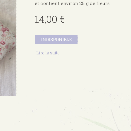
et contient environ 25 g de fleurs
14,00 €
INDISPONIBLE
Lire la suite
de
Trio
de
coussins
Madère