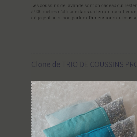
Les coussins de lavande sont un cadeau qui restent,
à 900 mètres d'atlitude dans un terrain rocailleux et
dégagent un si bon parfum. Dimensions du coussin 
Clone de TRIO DE COUSSINS P