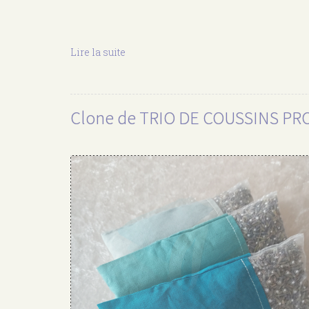
Lire la suite
de
Clone
de
TRIO
DE
Clone de TRIO DE COUSSINS P
COUSSINS
PROVENCE