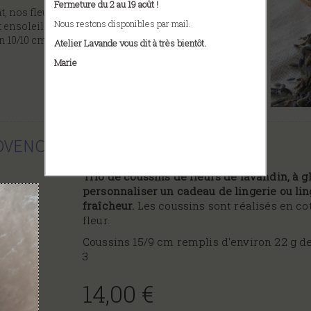
Fermeture du 2 au 19 août !
 nos fleurs sont cultivés sur le plateau de Sault
Nous restons disponibles par mail.
 ensoleillé. Elles sont gorgées de soleil et
10/10 cm environ 25 g de fleurs, vendus par 3
Atelier Lavande vous dit à très bientôt.
Marie
ROVENCE
Trio de coussins de fleurs de lavandin, à 
personnaliser un cadeau de lingerie ou lin
fraîcheur.
Les coussins sont réalisés en cot
fleur.
Coussins 15/9 cm remplis d'environ 22 g d
3
14,00 €