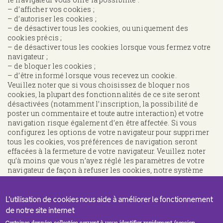
– d’afficher vos cookies ;
– d’autoriser les cookies ;
– de désactiver tous les cookies, ou uniquement des
cookies précis ;
– de désactiver tous les cookies lorsque vous fermez votre
navigateur ;
– de bloquer les cookies ;
– d’être informé lorsque vous recevez un cookie.
Veuillez noter que si vous choisissez de bloquer nos
cookies, la plupart des fonctionnalités de ce site seront
désactivées (notamment l’inscription, la possibilité de
poster un commentaire et toute autre interaction) et votre
navigation risque également d’en être affectée. Si vous
configurez les options de votre navigateur pour supprimer
tous les cookies, vos préférences de navigation seront
effacées à la fermeture de votre navigateur. Veuillez noter
qu’à moins que vous n’ayez réglé les paramètres de votre
navigateur de façon à refuser les cookies, notre système
émettra des cookies dès que vous vous rendrez sur notre
site.
L'utilisation de cookies nous aide à améliorer le fonctionnement
Informations supplémentaires sur les cookies
de notre site internet
Pour en savoir plus sur les cookies, nous vous invitons à
consulter la page de la CNIL :
http://www.cnil.fr/vos-