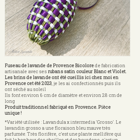
Fuseau de lavande de Provence Bicolore
de fabrication
artisanale avec ses
rubans satin couleur Blanc et Violet.
Les brins de lavande ont été cueillis ici chez moi en
Provence cet été 2023
, je les ai confectionnés puis ils
ont séché au soleil
Ils font environ 6 cm de diamètre et environ 28 cm de
long
Produit traditionnel fabriqué en Provence. Pièce
unique !
*Variété utilisée : Lavandula x intermedia 'Grosso'. Le
lavandin grosso a une floraison bleu mauve très
parfumée. Très florifère, c’est une plante mellifère qui
fait le bonheur des abeilles et des bourdons, c'est un