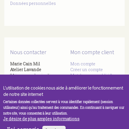
Données personnelles
Nous contacter
Mon compte client
Marie Cain Mil
Mon compte
Atelier Lavande
Créer un compte
94 impasse des jardins
Mot de passe oublié ?
​83136 Forcalqueiret
Rien reçu ? Vérifier vos
06 59 69 77 27
L'utilisation de cookies nous aide à améliorer le fonctionnement
spams
Par
Mail
de notre site internet
Certaines données collectées servent à vous identifier rapidement (session
utilisateur) ainsi qu'au traitement des commandes. En continuant à naviguer sur
notre site, vous consentez à leur utilisation.
Je désire de plus amples informations