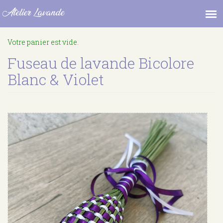
Atelier Lavande
Aller
Votre panier est vide.
au
contenu
Fuseau de lavande Bicolore
principal
Blanc & Violet