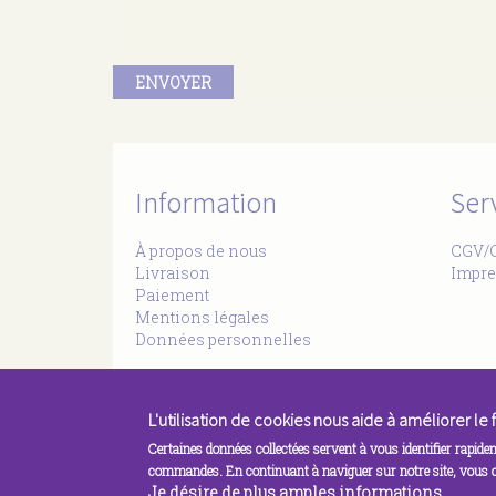
ENVOYER
Information
Ser
À propos de nous
CGV/
Livraison
Impre
Paiement
Mentions légales
Données personnelles
L'utilisation de cookies nous aide à améliorer l
Certaines données collectées servent à vous identifier rapide
commandes. En continuant à naviguer sur notre site, vous co
Je désire de plus amples informations