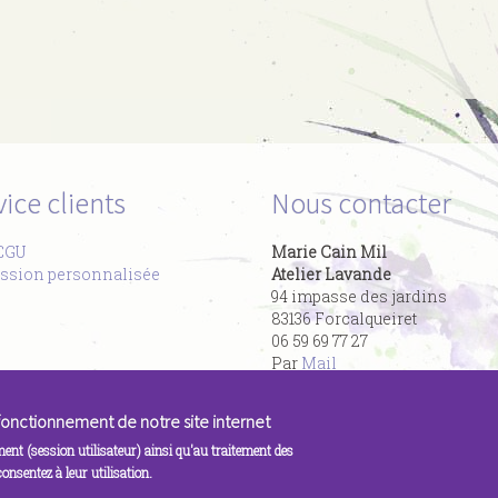
vice clients
Nous contacter
CGU
Marie Cain Mil
ssion personnalisée
Atelier Lavande
94 impasse des jardins
​83136 Forcalqueiret
06 59 69 77 27
Par
Mail
e fonctionnement de notre site internet
ment (session utilisateur) ainsi qu'au traitement des
nsentez à leur utilisation.